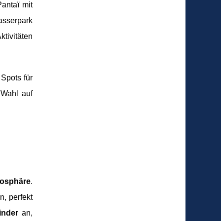
antaï mit
asserpark
tivitäten
Spots für
 Wahl auf
mosphäre
.
, perfekt
inder
an,