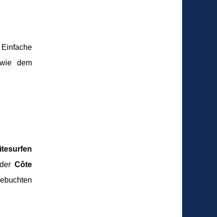
 Einfache
 wie dem
itesurfen
 der
Côte
debuchten