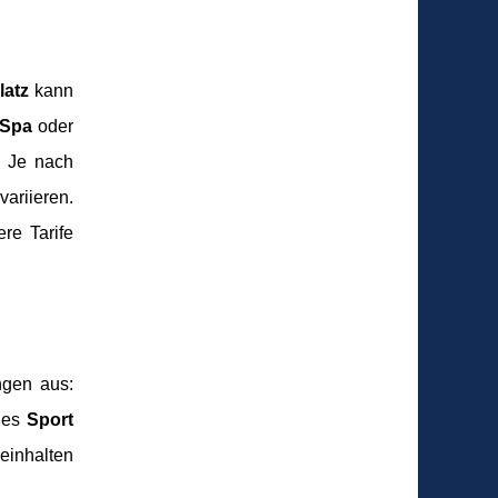
latz
kann
 Spa
oder
. Je nach
ariieren.
re Tarife
ngen aus:
t es
Sport
einhalten