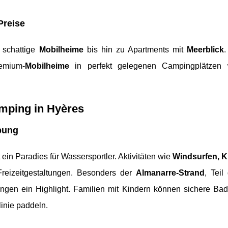
Preise
 schattige
Mobilheime
bis hin zu Apartments mit
Meerblick
.
remium-
Mobilheime
in perfekt gelegenen Campingplätzen
amping in Hyères
bung
st ein Paradies für Wassersportler. Aktivitäten wie
Windsurfen, K
reizeitgestaltungen. Besonders der
Almanarre-Strand
, Teil
ngen ein Highlight. Familien mit Kindern können sichere Ba
inie paddeln.