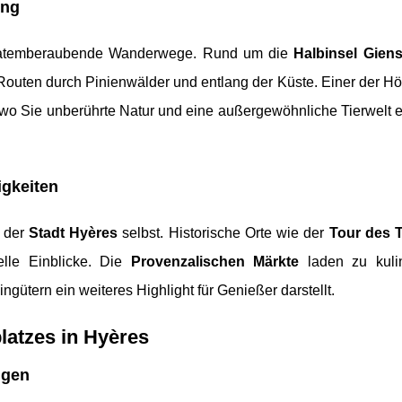
ung
 atemberaubende Wanderwege. Rund um die
Halbinsel Gien
Routen durch Pinienwälder und entlang der Küste. Einer der H
 wo Sie unberührte Natur und eine außergewöhnliche Tierwelt 
igkeiten
n der
Stadt Hyères
selbst. Historische Orte wie der
Tour des 
lle Einblicke. Die
Provenzalischen Märkte
laden zu kuli
ütern ein weiteres Highlight für Genießer darstellt.
atzes in Hyères
ngen