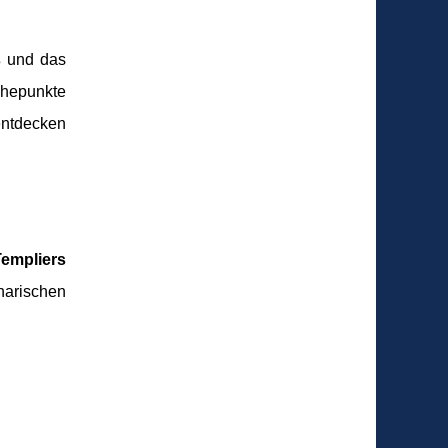
s
und das
öhepunkte
entdecken
Templiers
narischen