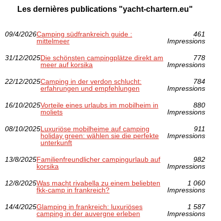
Les dernières publications "yacht-chartern.eu"
09/4/2026
Camping südfrankreich guide :
461
mittelmeer
Impressions
31/12/2025
Die schönsten campingplätze direkt am
778
meer auf korsika
Impressions
22/12/2025
Camping in der verdon schlucht:
784
erfahrungen und empfehlungen
Impressions
16/10/2025
Vorteile eines urlaubs im mobilheim in
880
moliets
Impressions
08/10/2025
Luxuriöse mobilheime auf camping
911
holiday green: wählen sie die perfekte
Impressions
unterkunft
13/8/2025
Familienfreundlicher campingurlaub auf
982
korsika
Impressions
12/8/2025
Was macht rivabella zu einem beliebten
1 060
fkk-camp in frankreich?
Impressions
14/4/2025
Glamping in frankreich: luxuriöses
1 587
camping in der auvergne erleben
Impressions