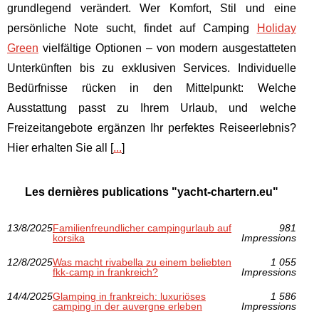
grundlegend verändert. Wer Komfort, Stil und eine
persönliche Note sucht, findet auf Camping
Holiday
Green
vielfältige Optionen – von modern ausgestatteten
Unterkünften bis zu exklusiven Services. Individuelle
Bedürfnisse rücken in den Mittelpunkt: Welche
Ausstattung passt zu Ihrem Urlaub, und welche
Freizeitangebote ergänzen Ihr perfektes Reiseerlebnis?
Hier erhalten Sie all [
...
]
Les dernières publications "yacht-chartern.eu"
13/8/2025
Familienfreundlicher campingurlaub auf
981
korsika
Impressions
12/8/2025
Was macht rivabella zu einem beliebten
1 055
fkk-camp in frankreich?
Impressions
14/4/2025
Glamping in frankreich: luxuriöses
1 586
camping in der auvergne erleben
Impressions