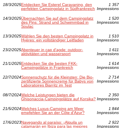
18/3/2025
Entdecken Sie Esterel Caravaning, den
1 357
perfekten Campingplatz in Südfrankreich
Impressions
14/3/2025
Übernachten Sie auf dem Campingplatz
1 520
des Pins: Strand und Schwimmbad in
Impressions
Soulac
13/3/2025
Wählen Sie den besten Campingplatz in
1 510
Hyères: ein vollständiger Leitfaden
Impressions
23/2/2025
Abenteuer in cap d'agde: outdoor-
1 611
aktivitäten und wassersport
Impressions
21/1/2025
Entdecken Sie die besten FKK-
1 614
Campingplätze in Frankreich
Impressions
22/7/2024
Sonnenschutz für die Kleinsten: Die Bio-
2 714
zertifizierte Sonnencreme für Babys von
Impressions
Laboratoires Biarritz im Test
08/7/2024
Welche Leistungen bieten die
2 350
Ghisonaccia-Campingplätze auf Korsika?
Impressions
21/5/2024
Welches Luxus-Camping am Meer
1 844
empfehlen Sie an der Côte d'Azur?
Impressions
17/6/2023
Navegando al paraíso: ¡Alquila un
2 922
catamarán en Ibiza para las mejores
Impressions