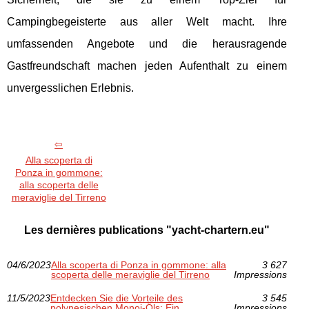
Campingbegeisterte aus aller Welt macht. Ihre
umfassenden Angebote und die herausragende
Gastfreundschaft machen jeden Aufenthalt zu einem
unvergesslichen Erlebnis.
Alla scoperta di
Ponza in gommone:
alla scoperta delle
meraviglie del Tirreno
Les dernières publications "yacht-chartern.eu"
04/6/2023
Alla scoperta di Ponza in gommone: alla
3 627
scoperta delle meraviglie del Tirreno
Impressions
11/5/2023
Entdecken Sie die Vorteile des
3 545
polynesischen Monoi-Öls: Ein
Impressions