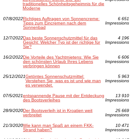
traditionelles Schönheitsgeheimnis für die
Moderne
07/8/2022
Richtiges Auftragen von Sonnencreme:
6 651
Tipps zum Eincremen nach dem
Impressions
Sonnenbad
12/7/2022
Das beste Sonnenschutzmittel für das
4 196
Gesicht: Welcher Typ ist der richtige für
Impressions
Sie?
16/2/2022
Die Vorteile des Yachtmietens: Wie Sie
6 606
den schönsten Urlaub Ihres Lebens
Impressions
verbringen können
25/12/2021
Getöntes Sonnenschutzmittel:
5 963
Verstehen Sie, was es ist und wie man
Impressions
es verwendet.
07/5/2021
entspannende Pause mit der Entdeckung
13 910
des Bootsverleihes
Impressions
28/9/2020
Der Bootsverleih ist in Kroatien weit
25 669
verbreitet
Impressions
21/3/2020
Wie kann man Spaß an einem FKK-
10 471
Strand haben?
Impressions