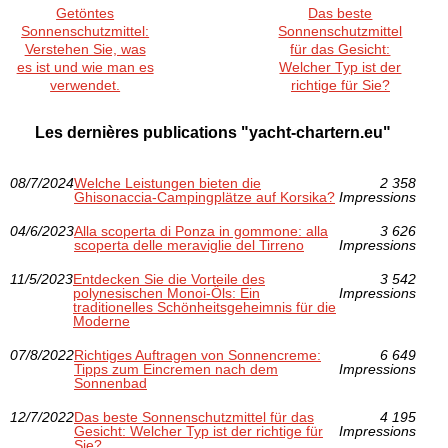
Getöntes
Das beste
Sonnenschutzmittel:
Sonnenschutzmittel
Verstehen Sie, was
für das Gesicht:
es ist und wie man es
Welcher Typ ist der
verwendet.
richtige für Sie?
Les dernières publications "yacht-chartern.eu"
08/7/2024
Welche Leistungen bieten die
2 358
Ghisonaccia-Campingplätze auf Korsika?
Impressions
04/6/2023
Alla scoperta di Ponza in gommone: alla
3 626
scoperta delle meraviglie del Tirreno
Impressions
11/5/2023
Entdecken Sie die Vorteile des
3 542
polynesischen Monoi-Öls: Ein
Impressions
traditionelles Schönheitsgeheimnis für die
Moderne
07/8/2022
Richtiges Auftragen von Sonnencreme:
6 649
Tipps zum Eincremen nach dem
Impressions
Sonnenbad
12/7/2022
Das beste Sonnenschutzmittel für das
4 195
Gesicht: Welcher Typ ist der richtige für
Impressions
Sie?