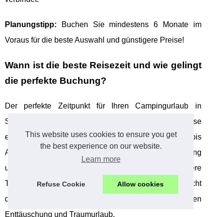
Planungstipp:
Buchen Sie mindestens 6 Monate im
Voraus für die beste Auswahl und günstigere Preise!
Wann ist die beste Reisezeit und wie gelingt
die perfekte Buchung?
Der perfekte Zeitpunkt für Ihren Campingurlaub in
Südfrankreich kann über den Erfolg Ihrer Reise
This website uses cookies to ensure you get
entscheiden! Während die Hauptsaison von Juli bis
the best experience on our website.
August mit lebhaften Atmosphären lockt, bieten Frühling
Learn more
und Herbst oft bessere Preise und angenehmere
Temperaturen. Die richtige Buchungsstrategie macht
Refuse Cookie
Allow cookies
dabei den entscheidenden Unterschied zwischen
Enttäuschung und Traumurlaub.