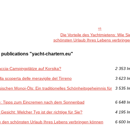
Die Vorteile des Yachtmietens: Wie Si
schönsten Urlaub Ihres Lebens verbring
 publications "yacht-chartern.eu"
accia-Campingplätze auf Korsika?
2 353 I
a scoperta delle meraviglie del Tirreno
3 623 I
sischen Monoi-Öls: Ein traditionelles Schönheitsgeheimnis für
3 535 I
me: Tipps zum Eincremen nach dem Sonnenbad
6 648 I
esicht: Welcher Typ ist der richtige für Sie?
4 195 I
ie den schönsten Urlaub Ihres Lebens verbringen können
6 600 I