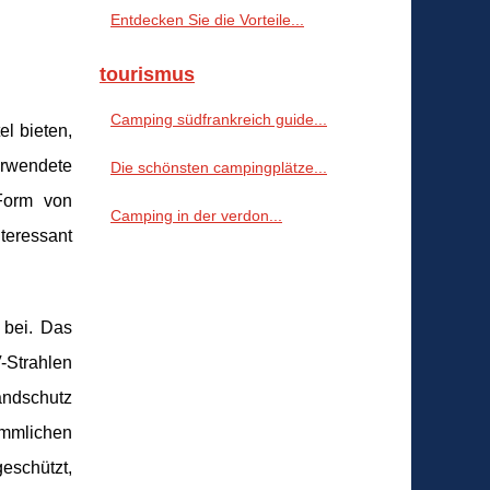
Entdecken Sie die Vorteile...
tourismus
Camping südfrankreich guide...
l bieten,
erwendete
Die schönsten campingplätze...
 Form von
Camping in der verdon...
teressant
 bei. Das
-Strahlen
andschutz
ömmlichen
geschützt,