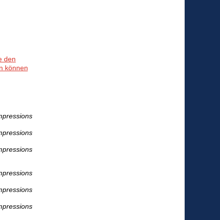
e den
en können
mpressions
mpressions
mpressions
mpressions
mpressions
mpressions