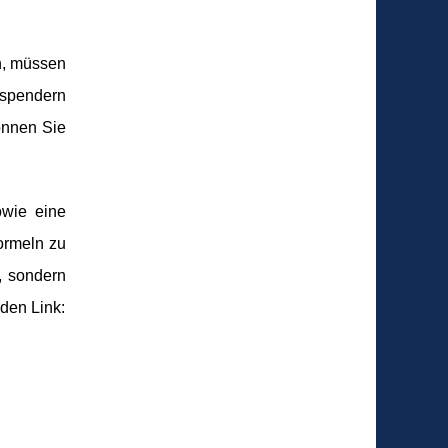
en, müssen
sspendern
önnen Sie
owie eine
ormeln zu
t, sondern
nden Link: